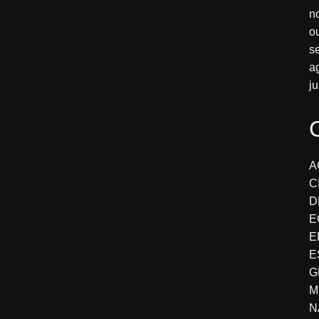
n
o
s
a
j
A
C
D
E
E
E
G
M
N