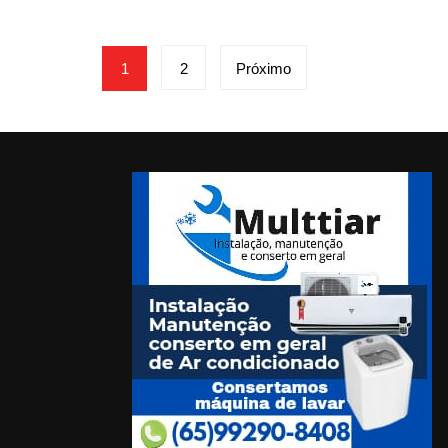
Paginação
1
2
Próximo
de
posts