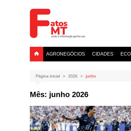
Ir
para
o
conteúdo
AGRONEGÓCIOS
CIDADES
ECO
Página inicial
2026
junho
Mês:
junho 2026