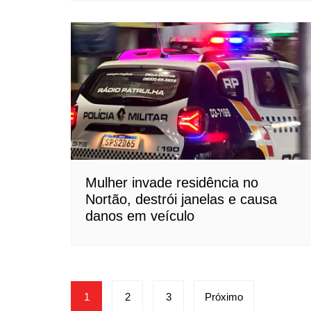
Mulher invade residência no
Nortão, destrói janelas e causa
danos em veículo
Paginação
1
2
3
Próximo