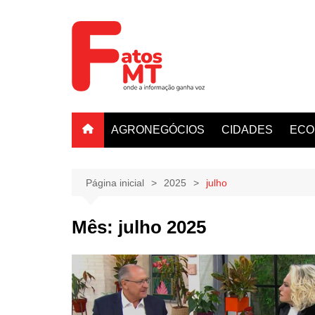
Ir
para
o
conteúdo
AGRONEGÓCIOS
CIDADES
ECO
Página inicial
2025
julho
Mês:
julho 2025