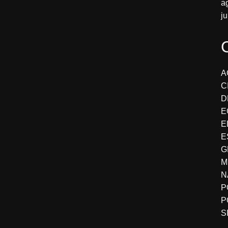
a
j
A
C
D
E
E
E
G
M
N
P
P
S