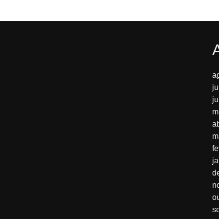
a
j
j
m
a
m
f
j
d
n
o
s