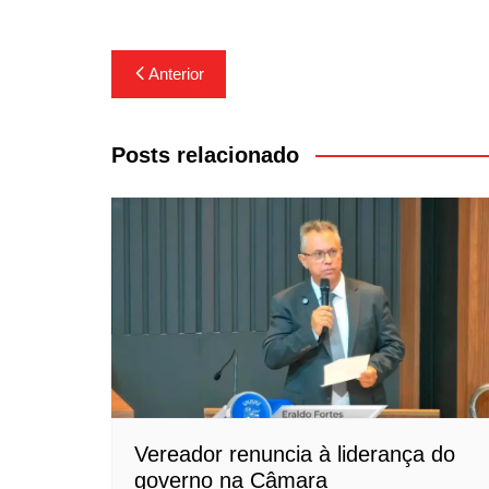
Navegação
Anterior
de
Post
Posts relacionado
Vereador renuncia à liderança do
governo na Câmara