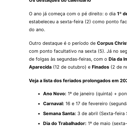
Os destaques do calendário
O ano já começa com o pé direito: o dia
1º d
estabeleceu a sexta-feira (2) como ponto facu
do ano.
Outro destaque é o período de
Corpus Christ
com ponto facultativo na sexta (5). Já no s
de folgas às segundas-feiras, com o
Dia da 
Aparecida
(12 de outubro) e
Finados
(2 de n
Veja a lista dos feriados prolongados em 20
Ano Novo:
1º de janeiro (quinta) + pon
Carnaval:
16 e 17 de fevereiro (segunda
Semana Santa:
3 de abril (Sexta-feira 
Dia do Trabalhador:
1º de maio (sexta-f