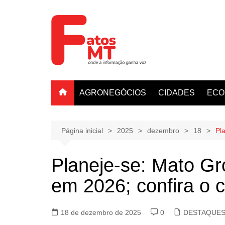
Ir
para
o
conteúdo
AGRONEGÓCIOS
CIDADES
ECO
Página inicial
2025
dezembro
18
Pla
Planeje-se: Mato Gro
em 2026; confira o ca
18 de dezembro de 2025
0
DESTAQUE