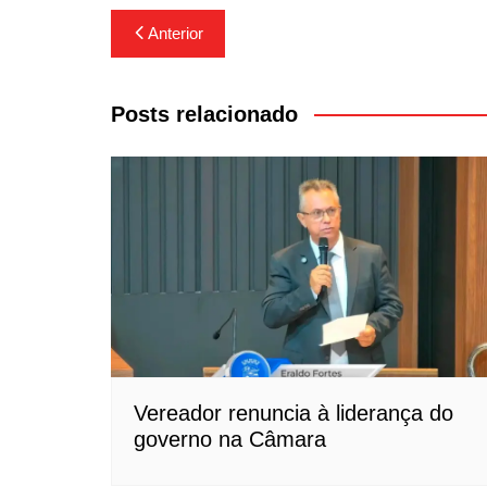
Navegação
Anterior
de
Post
Posts relacionado
Vereador renuncia à liderança do
governo na Câmara