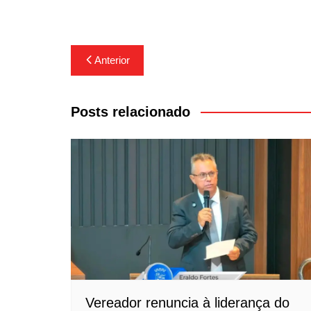
Navegação
Anterior
de
Post
Posts relacionado
Vereador renuncia à liderança do