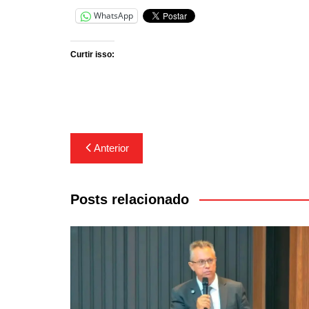
WhatsApp
Curtir isso:
Navegação
Anterior
de
Post
Posts relacionado