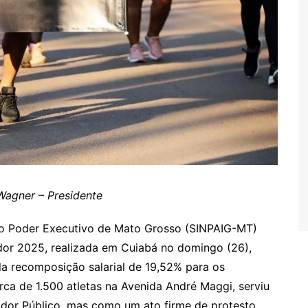
Wagner – Presidente
 do Poder Executivo de Mato Grosso (SINPAIG-MT)
idor 2025, realizada em Cuiabá no domingo (26),
la recomposição salarial de 19,52% para os
rca de 1.500 atletas na Avenida André Maggi, serviu
dor Público, mas como um ato firme de protesto.