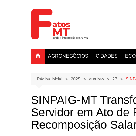
Ir
para
o
conteúdo
AGRONEGÓCIOS
CIDADES
ECO
Página inicial
2025
outubro
27
SINP
SINPAIG-MT Transfo
Servidor em Ato de 
Recomposição Salar