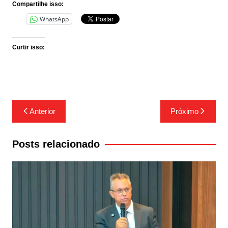
Compartilhe isso:
WhatsApp
Curtir isso:
Navegação
Anterior
Próximo
de
Post
Posts relacionado