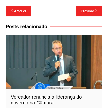
Navegação
Anterior
Próximo
de
Post
Posts relacionado
Vereador renuncia à liderança do
governo na Câmara