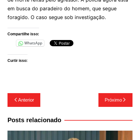
em busca do paradeiro do homem, que segue
foragido. O caso segue sob investigação.
Compartilhe isso:
WhatsApp
Curtir isso:
Navegação
Anterior
Próximo
de
Post
Posts relacionado