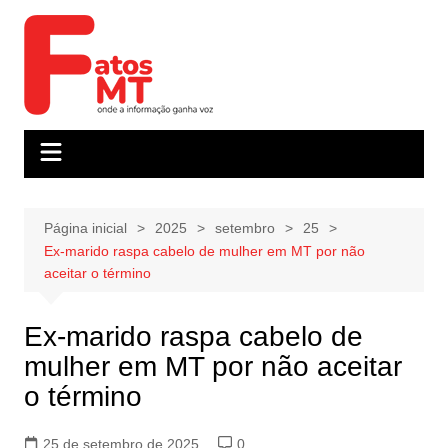
Ir
para
o
conteúdo
Página inicial
2025
setembro
25
Ex-marido raspa cabelo de mulher em MT por não
aceitar o término
Ex-marido raspa cabelo de
mulher em MT por não aceitar
o término
25 de setembro de 2025
0