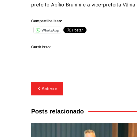
prefeito Abílio Brunini e a vice-prefeita Vânia
Compartilhe isso:
WhatsApp
Curtir isso:
Navegação
Anterior
de
Post
Posts relacionado