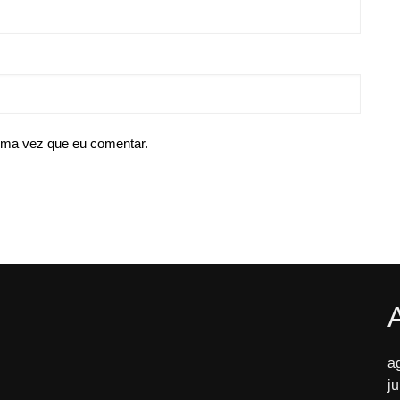
ima vez que eu comentar.
a
j