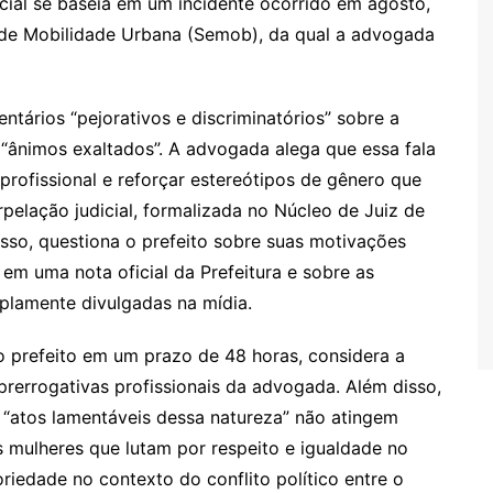
icial se baseia em um incidente ocorrido em agosto,
l de Mobilidade Urbana (Semob), da qual a advogada
entários “pejorativos e discriminatórios” sobre a
“ânimos exaltados”. A advogada alega que essa fala
profissional e reforçar estereótipos de gênero que
rpelação judicial, formalizada no Núcleo de Juiz de
sso, questiona o prefeito sobre suas motivações
em uma nota oficial da Prefeitura e sobre as
plamente divulgadas na mídia.
o prefeito em um prazo de 48 horas, considera a
rerrogativas profissionais da advogada. Além disso,
atos lamentáveis dessa natureza” não atingem
s mulheres que lutam por respeito e igualdade no
riedade no contexto do conflito político entre o