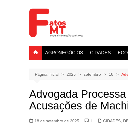
Ir
para
o
conteúdo
AGRONEGÓCIOS
CIDADES
ECO
Página inicial
2025
setembro
18
Adv
Advogada Processa 
Acusações de Machis
18 de setembro de 2025
1
CIDADES
,
D