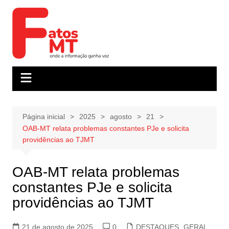
Ir
para
o
conteúdo
Página inicial
2025
agosto
21
OAB-MT relata problemas constantes PJe e solicita
providências ao TJMT
OAB-MT relata problemas
constantes PJe e solicita
providências ao TJMT
21 de agosto de 2025
0
DESTAQUES
,
GERAL