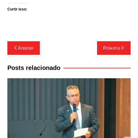
Curtir isso:
Navegação
Anterior
Próximo
de
Post
Posts relacionado