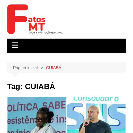
Ir
para
o
conteúdo
Página inicial
CUIABÁ
Tag:
CUIABÁ