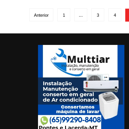
Paginação
Anterior
1
…
3
4
de
posts