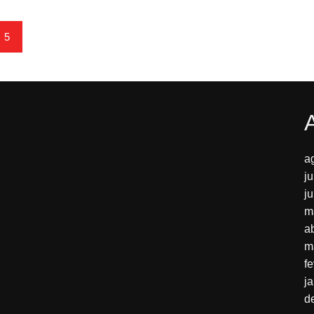
5
a
j
j
m
a
m
f
j
d