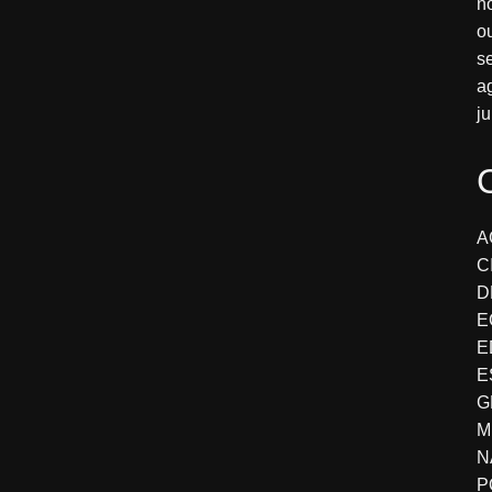
n
o
s
a
j
A
C
D
E
E
E
G
M
N
P