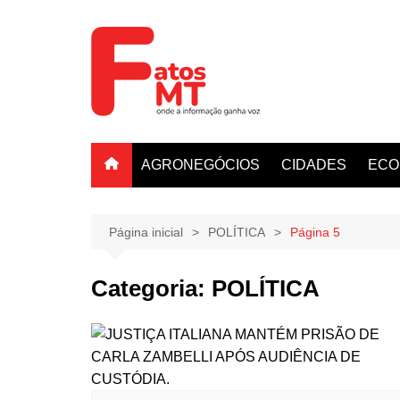
Ir
para
o
conteúdo
AGRONEGÓCIOS
CIDADES
ECO
Página inicial
POLÍTICA
Página 5
Categoria:
POLÍTICA