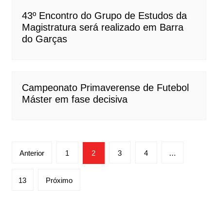
43º Encontro do Grupo de Estudos da
Magistratura será realizado em Barra
do Garças
Campeonato Primaverense de Futebol
Máster em fase decisiva
Paginação
Anterior
1
2
3
4
…
de
posts
13
Próximo