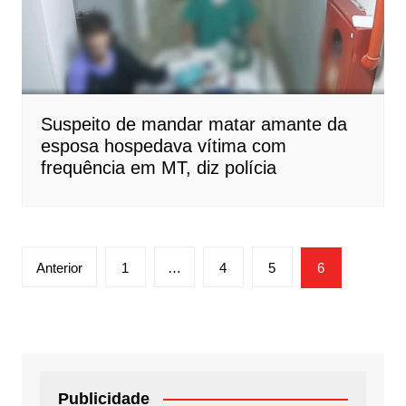
Suspeito de mandar matar amante da
esposa hospedava vítima com
frequência em MT, diz polícia
Paginação
Anterior
1
…
4
5
6
de
posts
Publicidade