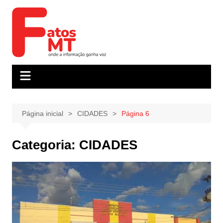
Ir
para
o
conteúdo
Página inicial
CIDADES
Página 6
Categoria:
CIDADES