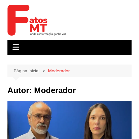
Ir
para
o
conteúdo
Página inicial
Moderador
Autor:
Moderador