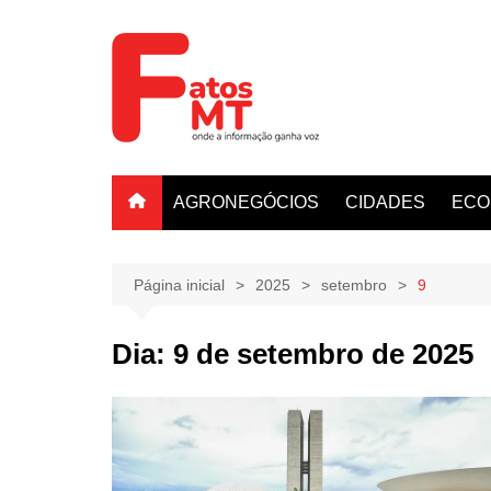
Ir
para
o
conteúdo
AGRONEGÓCIOS
CIDADES
ECO
Página inicial
2025
setembro
9
Dia:
9 de setembro de 2025